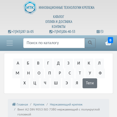
ИННОВАЦИОННЫЕ ТЕХНОЛОГИИ КРЕПЕЖА
КАТАЛОГ
ОПЛАТА И ДОСТАВКА
КОНТАКТЫ
+7(343)287-16-05
+7(343)206-40-53
0
А
Б
В
Г
Д
З
И
К
Л
М
Н
О
П
Р
С
Т
У
Ф
Х
Ц
Ч
Ш
Э
Я
Теги
Главная
Крепеж
Нержавеющий крепеж
Винт А2 DIN 9053 ISO 7380 нержавеющий с полукруглой
головкой