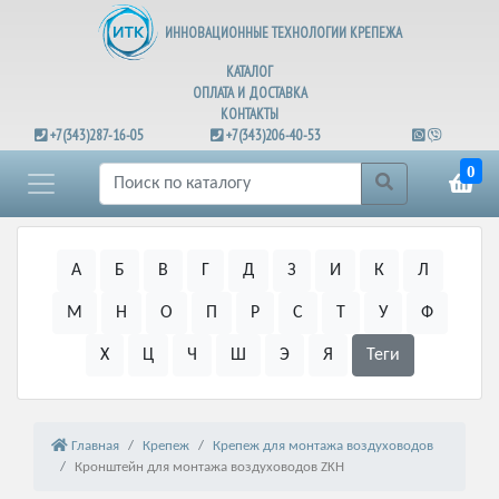
ИННОВАЦИОННЫЕ ТЕХНОЛОГИИ КРЕПЕЖА
КАТАЛОГ
ОПЛАТА И ДОСТАВКА
КОНТАКТЫ
+7(343)287-16-05
+7(343)206-40-53
0
А
Б
В
Г
Д
З
И
К
Л
М
Н
О
П
Р
С
Т
У
Ф
Х
Ц
Ч
Ш
Э
Я
Теги
Главная
Крепеж
Крепеж для монтажа воздуховодов
Кронштейн для монтажа воздуховодов ZKH