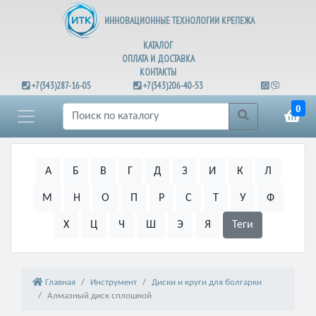
ИННОВАЦИОННЫЕ ТЕХНОЛОГИИ КРЕПЕЖА
КАТАЛОГ
ОПЛАТА И ДОСТАВКА
КОНТАКТЫ
+7(343)287-16-05
+7(343)206-40-53
0
А
Б
В
Г
Д
З
И
К
Л
М
Н
О
П
Р
С
Т
У
Ф
Х
Ц
Ч
Ш
Э
Я
Теги
Главная
Инструмент
Диски и круги для болгарки
Алмазный диск сплошной