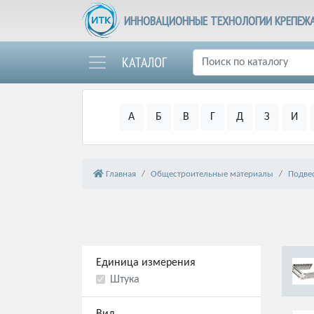
ИННОВАЦИОННЫЕ ТЕХНОЛОГИИ КРЕПЕЖ
КАТАЛОГ
А
Б
В
Г
Д
З
И
Главная
Общестроительные материалы
Подве
Единица измерения
Штука