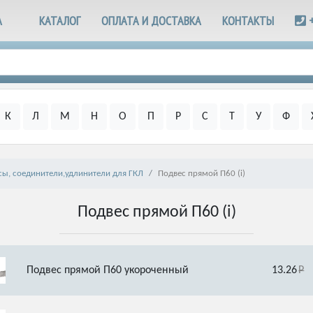
А
КАТАЛОГ
ОПЛАТА И ДОСТАВКА
КОНТАКТЫ
К
Л
М
Н
О
П
Р
С
Т
У
Ф
сы, соединители,удлинители для ГКЛ
Подвес прямой П60 (i)
Подвес прямой П60 (i)
Подвес прямой П60 укороченный
13.26