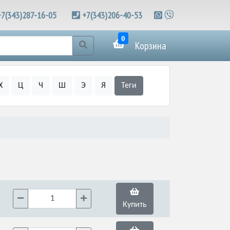
+7(343)287-16-05
+7(343)206-40-53
0
Корзина
Х
Ц
Ч
Ш
Э
Я
Теги
Купить