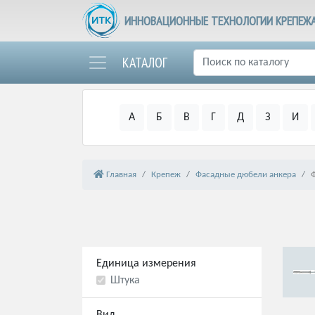
ИННОВАЦИОННЫЕ ТЕХНОЛОГИИ КРЕПЕЖ
КАТАЛОГ
А
Б
В
Г
Д
З
И
Главная
Крепеж
Фасадные дюбели анкера
Единица измерения
Штука