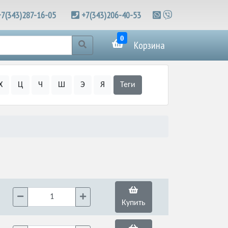
+7(343)287-16-05
+7(343)206-40-53
0
Корзина
Х
Ц
Ч
Ш
Э
Я
Теги
Купить