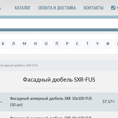
А
КАТАЛОГ
ОПЛАТА И ДОСТАВКА
КОНТАКТЫ
К
Л
М
Н
О
П
Р
С
Т
У
Ф
Фасадный дюбель SXR-FUS
Фасадный дюбель SXR-FUS
Фасадный анкерный дюбель SXR 10x100 FUS
57.17
(50 шт)