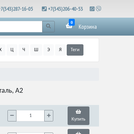
+7(343)287-16-05
+7(343)206-40-53
0
Корзина
Х
Ц
Ч
Ш
Э
Я
Теги
аль, А2
Купить