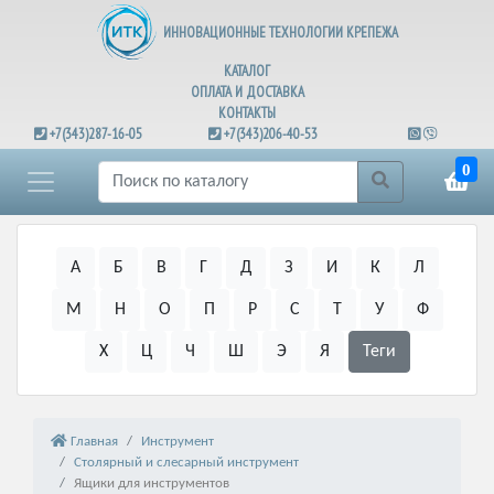
ИННОВАЦИОННЫЕ ТЕХНОЛОГИИ КРЕПЕЖА
КАТАЛОГ
ОПЛАТА И ДОСТАВКА
КОНТАКТЫ
+7(343)287-16-05
+7(343)206-40-53
0
А
Б
В
Г
Д
З
И
К
Л
М
Н
О
П
Р
С
Т
У
Ф
Х
Ц
Ч
Ш
Э
Я
Теги
Главная
Инструмент
Столярный и слесарный инструмент
Ящики для инструментов