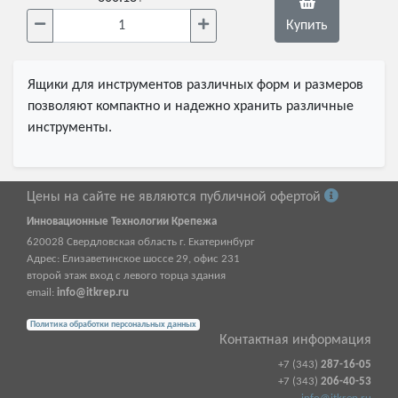
Купить
Ящики для инструментов различных форм и размеров
позволяют компактно и надежно хранить различные
инструменты.
Цены на сайте не являются публичной офертой
Инновационные Технологии Крепежа
620028
Свердловская область г.
Екатеринбург
Адрес:
Елизаветинское шоссе 29, офис 231
второй этаж вход с левого торца здания
email:
info@itkrep.ru
Политика обработки персональных данных
Контактная информация
+7 (343)
287-16-05
+7 (343)
206-40-53