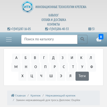
ИННОВАЦИОННЫЕ ТЕХНОЛОГИИ КРЕПЕЖА
КАТАЛОГ
ОПЛАТА И ДОСТАВКА
КОНТАКТЫ
+7(343)287-16-05
+7(343)206-40-53
0
А
Б
В
Г
Д
З
И
К
Л
М
Н
О
П
Р
С
Т
У
Ф
Х
Ц
Ч
Ш
Э
Я
Теги
Главная
Крепеж
Нержавеющий крепеж
Зажим нержавеющий для троса Дюплекс Duplex