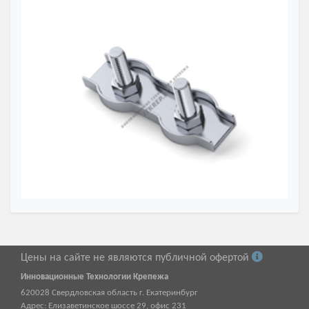
Цены на сайте не являются публичной офертой
Инновационные Технологии Крепежа
620028
Свердловская область г.
Екатеринбург
Адрес:
Елизаветинское шоссе 29, офис 231