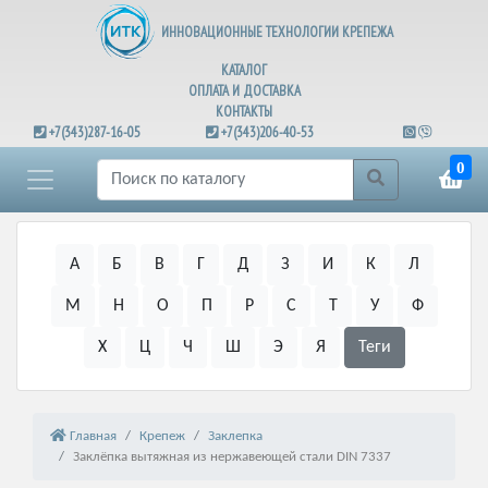
ИННОВАЦИОННЫЕ ТЕХНОЛОГИИ КРЕПЕЖА
КАТАЛОГ
ОПЛАТА И ДОСТАВКА
КОНТАКТЫ
+7(343)287-16-05
+7(343)206-40-53
0
А
Б
В
Г
Д
З
И
К
Л
М
Н
О
П
Р
С
Т
У
Ф
Х
Ц
Ч
Ш
Э
Я
Теги
Главная
Крепеж
Заклепка
Заклёпка вытяжная из нержавеющей стали DIN 7337