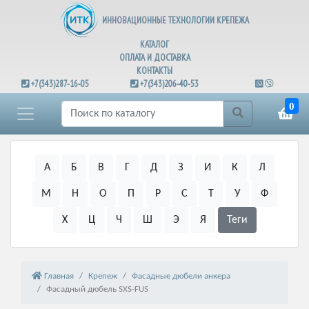
ИННОВАЦИОННЫЕ ТЕХНОЛОГИИ КРЕПЕЖА
КАТАЛОГ
ОПЛАТА И ДОСТАВКА
КОНТАКТЫ
+7(343)287-16-05
+7(343)206-40-53
0
А
Б
В
Г
Д
З
И
К
Л
М
Н
О
П
Р
С
Т
У
Ф
Х
Ц
Ч
Ш
Э
Я
Теги
Главная
Крепеж
Фасадные дюбели анкера
Фасадный дюбель SXS-FUS