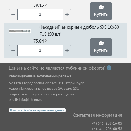
59.15
Купить
Фасадный анкерный дюбель SXS 10x80
FUS (50 шт)
75.84
Купить
Цены на сайте не являются публичной офертой
Инновационные Технологии Крепежа
620028
Свердловская область г.
Екатеринбург
Адрес:
Елизаветинское шоссе 29, офис 231
второй этаж вход с левого торца здания
email:
info@itkrep.ru
Политика обработки персональных данных
Контактная информация
+7 (343)
287-16-05
+7 (343)
206-40-53