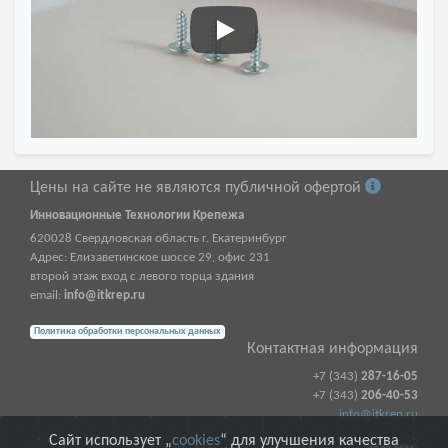
Саморез с прессшайбой острый
Цены на сайте не являются публичной офертой
Инновационные Технологии Крепежа
620028
Свердловская область г.
Екатеринбург
Адрес:
Елизаветинское шоссе 29, офис 231
второй этаж вход с левого торца здания
email:
info@itkrep.ru
Политика обработки персональных данных
Контактная информация
+7 (343)
287-16-05
+7 (343)
206-40-53
info@itkrep.ru
Сайт использует „
cookies
“ для улучшения качества