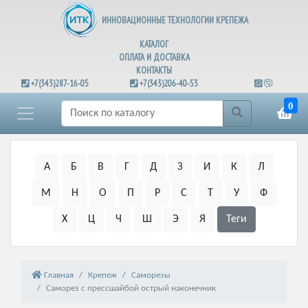
ИННОВАЦИОННЫЕ ТЕХНОЛОГИИ КРЕПЕЖА
КАТАЛОГ
ОПЛАТА И ДОСТАВКА
КОНТАКТЫ
+7(343)287-16-05
+7(343)206-40-53
0
А
Б
В
Г
Д
З
И
К
Л
М
Н
О
П
Р
С
Т
У
Ф
Х
Ц
Ч
Ш
Э
Я
Теги
Главная
Крепеж
Саморезы
Саморез с прессшайбой острый наконечник