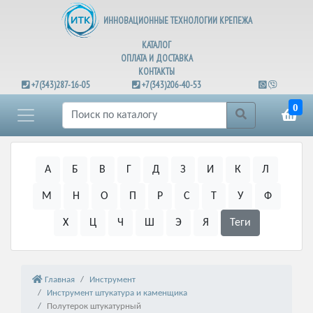
ИННОВАЦИОННЫЕ ТЕХНОЛОГИИ КРЕПЕЖА
КАТАЛОГ
ОПЛАТА И ДОСТАВКА
КОНТАКТЫ
+7(343)287-16-05
+7(343)206-40-53
0
А
Б
В
Г
Д
З
И
К
Л
М
Н
О
П
Р
С
Т
У
Ф
Х
Ц
Ч
Ш
Э
Я
Теги
Главная
Инструмент
Инструмент штукатура и каменщика
Полутерок штукатурный