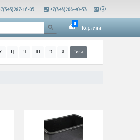
+7(343)287-16-05
+7(343)206-40-53
0
Корзина
Х
Ц
Ч
Ш
Э
Я
Теги