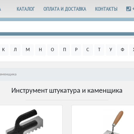
А
КАТАЛОГ
ОПЛАТА И ДОСТАВКА
КОНТАКТЫ
К
Л
М
Н
О
П
Р
С
Т
У
Ф
каменщика
Инструмент штукатура и каменщика