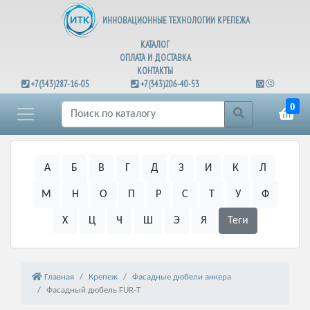
ИННОВАЦИОННЫЕ ТЕХНОЛОГИИ КРЕПЕЖА
КАТАЛОГ
ОПЛАТА И ДОСТАВКА
КОНТАКТЫ
+7(343)287-16-05
+7(343)206-40-53
0
А
Б
В
Г
Д
З
И
К
Л
М
Н
О
П
Р
С
Т
У
Ф
Х
Ц
Ч
Ш
Э
Я
Теги
Главная
Крепеж
Фасадные дюбели анкера
Фасадный дюбель FUR-T