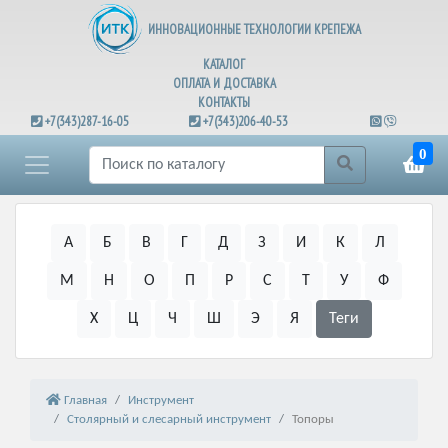
ИННОВАЦИОННЫЕ ТЕХНОЛОГИИ КРЕПЕЖА
КАТАЛОГ
ОПЛАТА И ДОСТАВКА
КОНТАКТЫ
+7(343)287-16-05
+7(343)206-40-53
0
А
Б
В
Г
Д
З
И
К
Л
М
Н
О
П
Р
С
Т
У
Ф
Х
Ц
Ч
Ш
Э
Я
Теги
Главная
Инструмент
Столярный и слесарный инструмент
Топоры