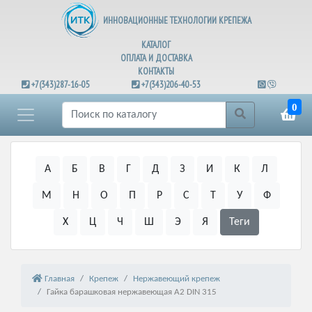
ИННОВАЦИОННЫЕ ТЕХНОЛОГИИ КРЕПЕЖА
КАТАЛОГ
ОПЛАТА И ДОСТАВКА
КОНТАКТЫ
+7(343)287-16-05
+7(343)206-40-53
0
А
Б
В
Г
Д
З
И
К
Л
М
Н
О
П
Р
С
Т
У
Ф
Х
Ц
Ч
Ш
Э
Я
Теги
Главная
Крепеж
Нержавеющий крепеж
Гайка барашковая нержавеющая А2 DIN 315