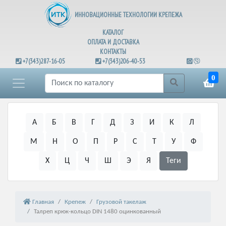
ИННОВАЦИОННЫЕ ТЕХНОЛОГИИ КРЕПЕЖА
КАТАЛОГ
ОПЛАТА И ДОСТАВКА
КОНТАКТЫ
+7(343)287-16-05
+7(343)206-40-53
0
А
Б
В
Г
Д
З
И
К
Л
М
Н
О
П
Р
С
Т
У
Ф
Х
Ц
Ч
Ш
Э
Я
Теги
Главная
Крепеж
Грузовой такелаж
Талреп крюк-кольцо DIN 1480 оцинкованный