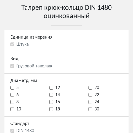
Талреп крюк-кольцо DIN 1480
оцинкованный
Единица измерения
Штука
Вид
Грузовой такелаж
Диаметр, мм
5
12
20
6
14
22
8
16
24
10
18
30
Стандарт
DIN 1480