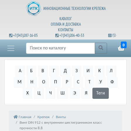
ИННОВАЦИОННЫЕ ТЕХНОЛОГИИ КРЕПЕЖА
КАТАЛОГ
ОПЛАТА И ДОСТАВКА
КОНТАКТЫ
+7(343)287-16-05
+7(343)206-40-53
0
А
Б
В
Г
Д
З
И
К
Л
М
Н
О
П
Р
С
Т
У
Ф
Х
Ц
Ч
Ш
Э
Я
Теги
Главная
Крепеж
Винты
Винт DIN 912 с внутренним шестигранником класс
прочности 8.8