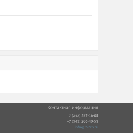
Контактная информация
+7 (343)
287-16-05
+7 (343)
206-40-53
info@itkrep.ru