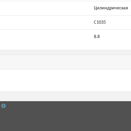
Цилиндрическая
С1035
8.8
й