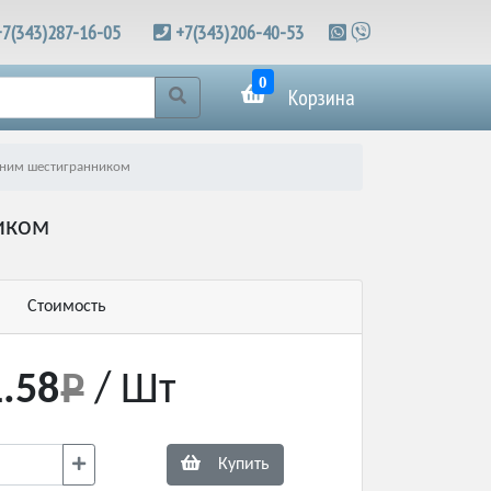
+7(343)287-16-05
+7(343)206-40-53
0
Корзина
нним шестигранником
иком
Стоимость
.58
/ Шт
Купить