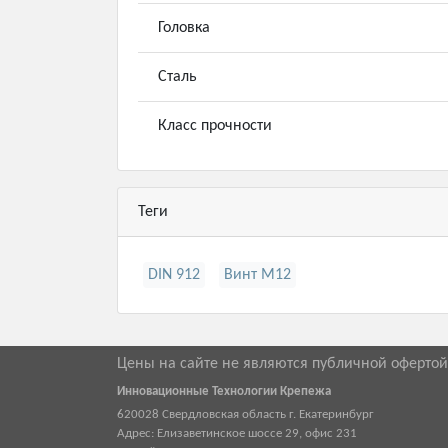
Головка
Сталь
Класс прочности
Теги
DIN 912
Винт М12
Цены на сайте не являются публичной оферто
Инновационные Технологии Крепежа
620028
Свердловская область г.
Екатеринбург
Адрес:
Елизаветинское шоссе 29, офис 231