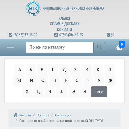
ИННОВАЦИОННЫЕ ТЕХНОЛОГИИ КРЕПЕЖА
КАТАЛОГ
ОПЛАТА И ДОСТАВКА
КОНТАКТЫ
+7(343)287-16-05
+7(343)206-40-53
0
А
Б
В
Г
Д
З
И
К
Л
М
Н
О
П
Р
С
Т
У
Ф
Х
Ц
Ч
Ш
Э
Я
Теги
Главная
Крепеж
Саморезы
Саморез острый с шестигранной головкой DIN 7976