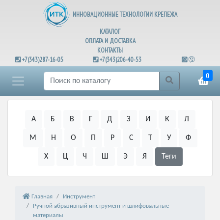
ИННОВАЦИОННЫЕ ТЕХНОЛОГИИ КРЕПЕЖА
КАТАЛОГ
ОПЛАТА И ДОСТАВКА
КОНТАКТЫ
+7(343)287-16-05
+7(343)206-40-53
0
А
Б
В
Г
Д
З
И
К
Л
М
Н
О
П
Р
С
Т
У
Ф
Х
Ц
Ч
Ш
Э
Я
Теги
Главная
Инструмент
Ручной абразивный инструмент и шлифовальные
материалы