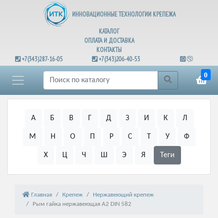
ИННОВАЦИОННЫЕ ТЕХНОЛОГИИ КРЕПЕЖА
КАТАЛОГ
ОПЛАТА И ДОСТАВКА
КОНТАКТЫ
+7(343)287-16-05
+7(343)206-40-53
0
А
Б
В
Г
Д
З
И
К
Л
М
Н
О
П
Р
С
Т
У
Ф
Х
Ц
Ч
Ш
Э
Я
Теги
Главная
Крепеж
Нержавеющий крепеж
Рым гайка нержавеющая А2 DIN 582