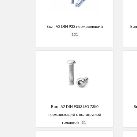
Болт А2 DIN 933 нержавеющий
Бол
131
Винт А2 DIN 9053 ISO 7380
В
нержавеющий с полукруглой
головкой
31