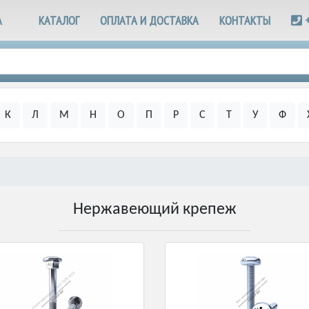
А
КАТАЛОГ
ОПЛАТА И ДОСТАВКА
КОНТАКТЫ
К
Л
М
Н
О
П
Р
С
Т
У
Ф
Нержавеющий крепеж