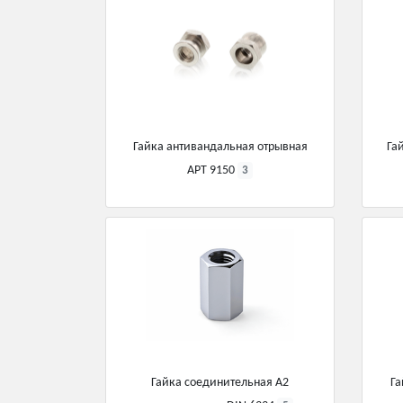
Гайка антивандальная отрывная
Га
АРТ 9150
3
Гайка соединительная А2
Га