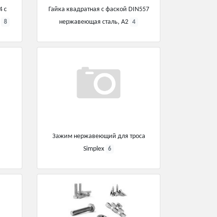
4 с
Гайка квадратная с фаской DIN557
й
нержавеющая сталь, А2
8
4
Зажим нержавеющий для троса
Simplex
6