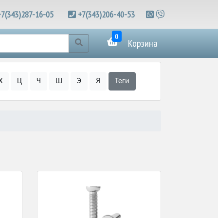
+7(343)287-16-05
+7(343)206-40-53
0
Корзина
Х
Ц
Ч
Ш
Э
Я
Теги