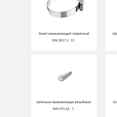
Хомут нержавеющий червячный
Ша
DIN 3017-1
21
Шпилька нержавеющая резьбовая
Бо
DIN 975 А2
7