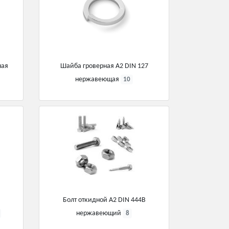
ная
Шайба гроверная А2 DIN 127
нержавеющая
10
Болт откидной А2 DIN 444В
нержавеющий
8