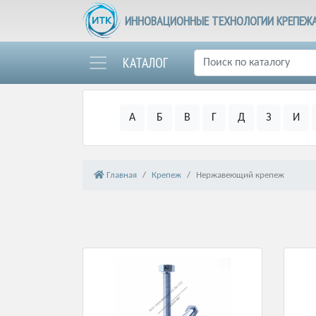
ИННОВАЦИОННЫЕ ТЕХНОЛОГИИ КРЕПЕЖ
КАТАЛОГ
А
Б
В
Г
Д
З
И
Главная
Крепеж
Нержавеющий крепеж