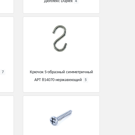
Дюплекс Duplex
4
9
Крючок S-образный симметричный
7
АРТ 814070 нержавеющий
5