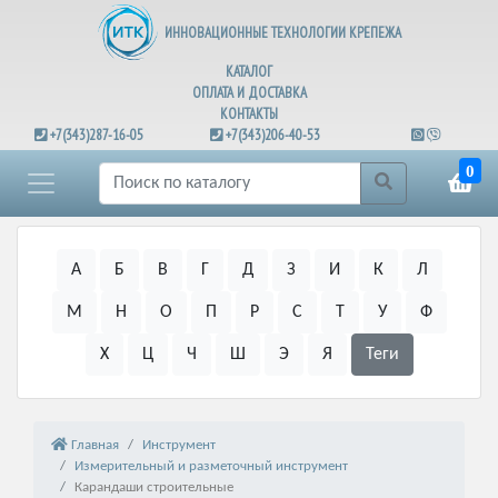
ИННОВАЦИОННЫЕ ТЕХНОЛОГИИ КРЕПЕЖА
КАТАЛОГ
ОПЛАТА И ДОСТАВКА
КОНТАКТЫ
+7(343)287-16-05
+7(343)206-40-53
0
А
Б
В
Г
Д
З
И
К
Л
М
Н
О
П
Р
С
Т
У
Ф
Х
Ц
Ч
Ш
Э
Я
Теги
Главная
Инструмент
Измерительный и разметочный инструмент
Карандаши строительные