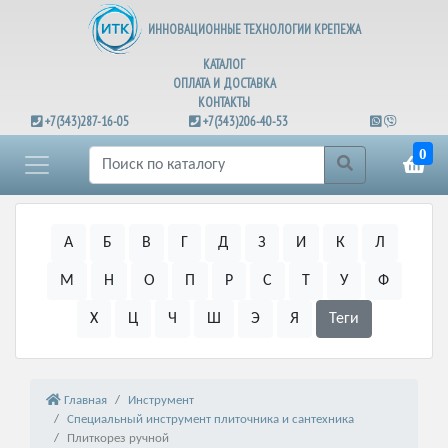
ИННОВАЦИОННЫЕ ТЕХНОЛОГИИ КРЕПЕЖА
КАТАЛОГ
ОПЛАТА И ДОСТАВКА
КОНТАКТЫ
+7(343)287-16-05
+7(343)206-40-53
0
А
Б
В
Г
Д
З
И
К
Л
М
Н
О
П
Р
С
Т
У
Ф
Х
Ц
Ч
Ш
Э
Я
Теги
Главная
Инструмент
Специальный инструмент плиточника и сантехника
Плиткорез ручной