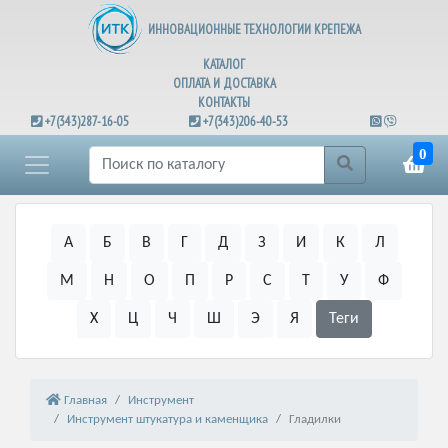
ИННОВАЦИОННЫЕ ТЕХНОЛОГИИ КРЕПЕЖА
КАТАЛОГ
ОПЛАТА И ДОСТАВКА
КОНТАКТЫ
+7(343)287-16-05
+7(343)206-40-53
0
А
Б
В
Г
Д
З
И
К
Л
М
Н
О
П
Р
С
Т
У
Ф
Х
Ц
Ч
Ш
Э
Я
Теги
Главная
Инструмент
Инструмент штукатура и каменщика
Гладилки