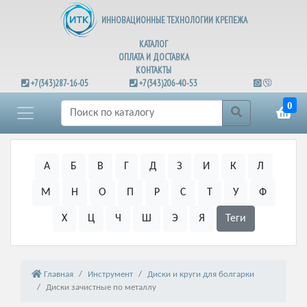
ИННОВАЦИОННЫЕ ТЕХНОЛОГИИ КРЕПЕЖА
КАТАЛОГ
ОПЛАТА И ДОСТАВКА
КОНТАКТЫ
+7(343)287-16-05
+7(343)206-40-53
0
А
Б
В
Г
Д
З
И
К
Л
М
Н
О
П
Р
С
Т
У
Ф
Х
Ц
Ч
Ш
Э
Я
Теги
Главная
Инструмент
Диски и круги для болгарки
Диски зачистные по металлу