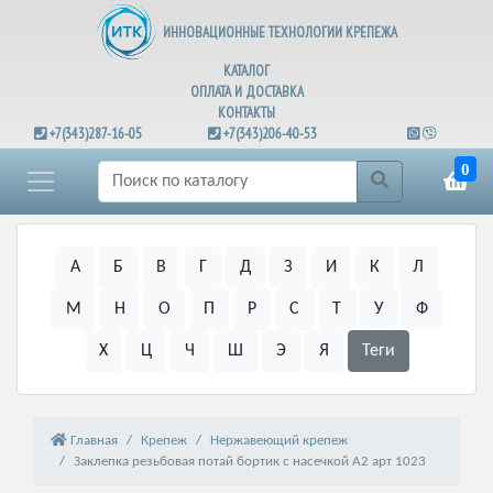
ИННОВАЦИОННЫЕ ТЕХНОЛОГИИ КРЕПЕЖА
КАТАЛОГ
ОПЛАТА И ДОСТАВКА
КОНТАКТЫ
+7(343)287-16-05
+7(343)206-40-53
0
А
Б
В
Г
Д
З
И
К
Л
М
Н
О
П
Р
С
Т
У
Ф
Х
Ц
Ч
Ш
Э
Я
Теги
Главная
Крепеж
Нержавеющий крепеж
Заклепка резьбовая потай бортик с насечкой А2 арт 1023