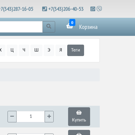
+7(343)287-16-05
+7(343)206-40-53
0
Корзина
Х
Ц
Ч
Ш
Э
Я
Теги
Купить