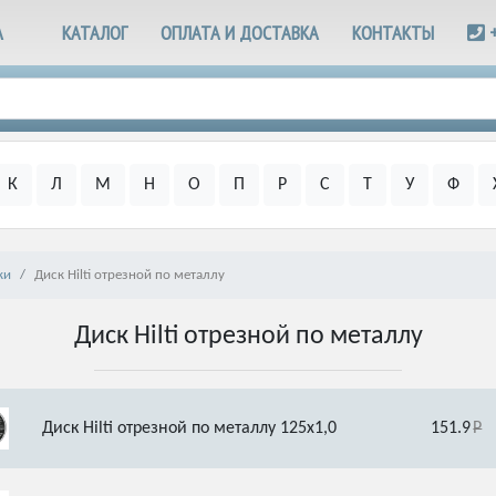
А
КАТАЛОГ
ОПЛАТА И ДОСТАВКА
КОНТАКТЫ
К
Л
М
Н
О
П
Р
С
Т
У
Ф
ки
Диск Hilti отрезной по металлу
Диск Hilti отрезной по металлу
Диск Hilti отрезной по металлу 125х1,0
151.9