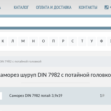
А
КАТАЛОГ
ОПЛАТА И ДОСТАВКА
КОНТАКТЫ
К
Л
М
Н
О
П
Р
С
Т
У
Ф
DIN 7982 с потайной головкой
аморез шуруп DIN 7982 с потайной головк
Саморез DIN 7982 потай 3,9х19
1