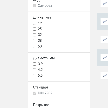
Вид
Саморез
Длина, мм
19
25
32
38
50
Диаметр, мм
3,9
4,2
5,5
Стандарт
DIN 7982
Покрытие