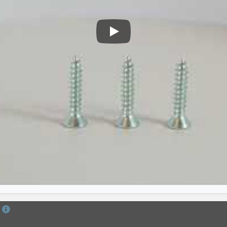
Саморез шуруп DIN 7982 с пота
й