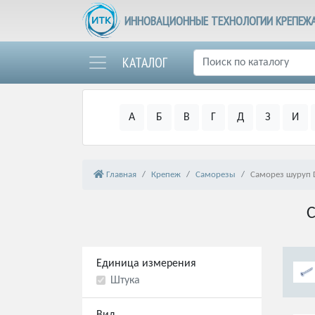
ИННОВАЦИОННЫЕ ТЕХНОЛОГИИ КРЕПЕЖ
КАТАЛОГ
А
Б
В
Г
Д
З
И
Главная
Крепеж
Саморезы
Саморез шуруп 
С
Единица измерения
Штука