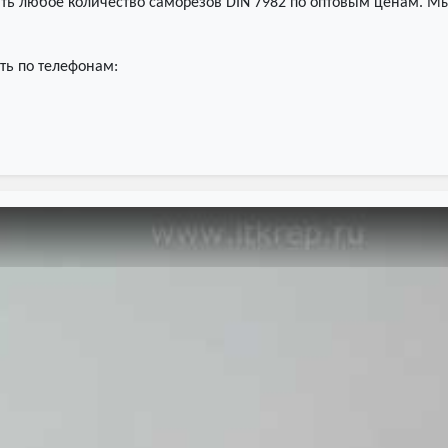
ть любое количество саморезов DIN 7982 по оптовым ценам. Мы
ть по телефонам: