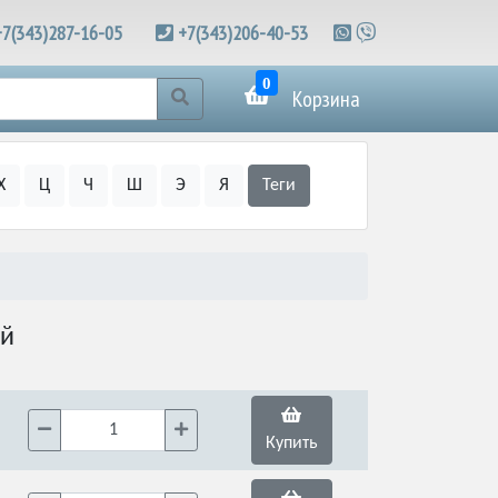
+7(343)287-16-05
+7(343)206-40-53
0
Корзина
Х
Ц
Ч
Ш
Э
Я
Теги
ой
Купить