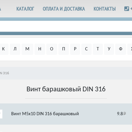
А
КАТАЛОГ
ОПЛАТА И ДОСТАВКА
КОНТАКТЫ
К
Л
М
Н
О
П
Р
С
Т
У
Ф
N 316
Винт барашковый DIN 316
Винт М5х10 DIN 316 барашковый
9.8