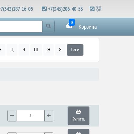
+7(343)287-16-05
+7(343)206-40-53
0
Корзина
Х
Ц
Ч
Ш
Э
Я
Теги
Купить