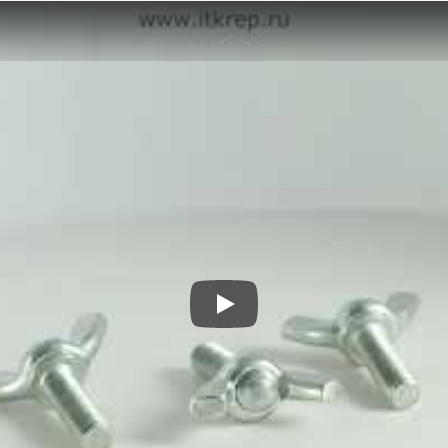
Винт барашковый DIN 316