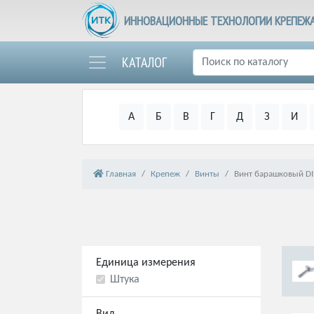
ИННОВАЦИОННЫЕ ТЕХНОЛОГИИ КРЕПЕЖ
КАТАЛОГ
А
Б
В
Г
Д
З
И
Главная
Крепеж
Винты
Винт барашковый DI
Единица измерения
Штука