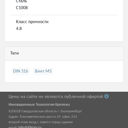
Сталь
С1008
Класс прочности
4.8
Теги
DIN 316
Винт М5
Цены на сайте не являются публичной офертой
Инновационные Технологии Крепежа
620028
Свердловская область г.
Екатеринбург
Адрес:
Елизаветинское шоссе 29, офис 231
второй этаж вход с левого торца здания
email:
info@itkrep.ru