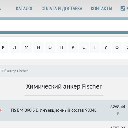
А
КАТАЛОГ
ОПЛАТА И ДОСТАВКА
КОНТАКТЫ
К
Л
М
Н
О
П
Р
С
Т
У
Ф
кий анкер Fischer
Химический анкер Fischer
3268.44
FIS EM 390 S D Инъекционный состав 93048