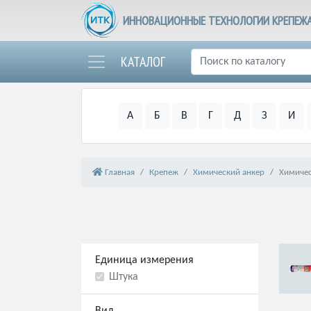
ИННОВАЦИОННЫЕ ТЕХНОЛОГИИ КРЕПЕЖ
КАТАЛОГ
А
Б
В
Г
Д
З
И
Главная
Крепеж
Химический анкер
Химичес
Единица измерения
Штука