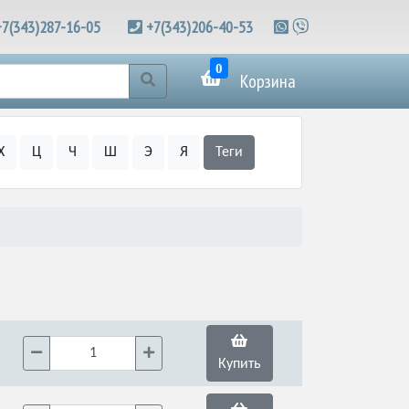
+7(343)287-16-05
+7(343)206-40-53
0
Корзина
Х
Ц
Ч
Ш
Э
Я
Теги
Купить