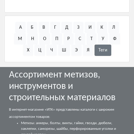
А
Б
В
Г
Д
З
И
К
Л
М
Н
О
П
Р
С
Т
У
Ф
Х
Ц
Ч
Ш
Э
Я
Теги
Ассортимент метизов,
инструментов и
строительных материалов
В интернет-магазине «ИТК» представлены каталоги с широким
ассортиментом товаров:
Метизы: анкеры, болты, винты, гайки, гвозди, дюбели,
заклепки, саморезы, шайбы, перфорированные уголки и