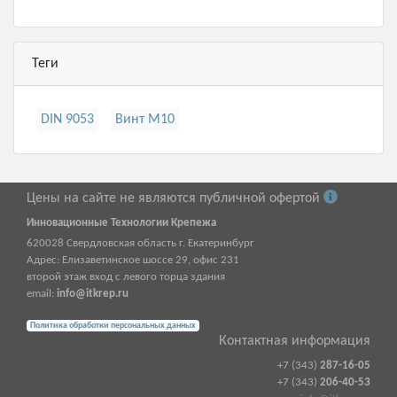
Теги
DIN 9053
Винт М10
Цены на сайте не являются публичной офертой
Инновационные Технологии Крепежа
620028
Свердловская область г.
Екатеринбург
Адрес:
Елизаветинское шоссе 29, офис 231
второй этаж вход с левого торца здания
email:
info@itkrep.ru
Политика обработки персональных данных
Контактная информация
+7 (343)
287-16-05
+7 (343)
206-40-53