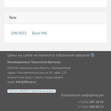
Теги
DIN 9053
Винт М6
Цены на сайте не являются публичной офертой
Инновационные Технологии Крепежа
620028
Свердловская область г.
Екатеринбург
Адрес:
Елизаветинское шоссе 29, офис 231
второй этаж вход с левого торца здания
email:
info@itkrep.ru
Политика обработки персональных данных
Контактная информация
+7 (343)
287-16-05
+7 (343)
206-40-53