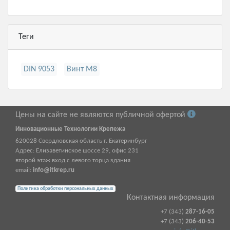
Теги
DIN 9053
Винт М8
Цены на сайте не являются публичной офертой
Инновационные Технологии Крепежа
620028
Свердловская область г.
Екатеринбург
Адрес:
Елизаветинское шоссе 29, офис 231
второй этаж вход с левого торца здания
email:
info@itkrep.ru
Политика обработки персональных данных
Контактная информация
+7 (343)
287-16-05
+7 (343)
206-40-53