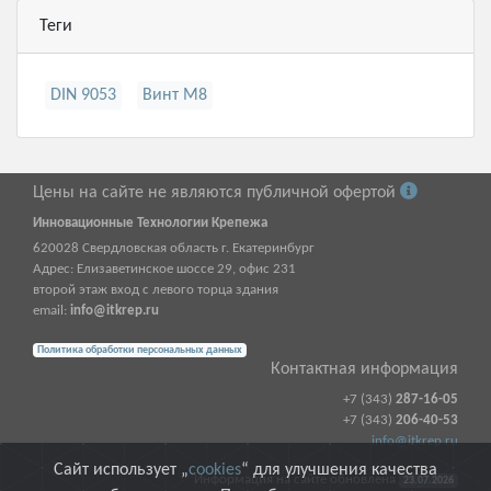
Теги
DIN 9053
Винт М8
Цены на сайте не являются публичной офертой
Инновационные Технологии Крепежа
620028
Свердловская область г.
Екатеринбург
Адрес:
Елизаветинское шоссе 29, офис 231
второй этаж вход с левого торца здания
email:
info@itkrep.ru
Политика обработки персональных данных
Контактная информация
+7 (343)
287-16-05
+7 (343)
206-40-53
info@itkrep.ru
Сайт использует „
cookies
“ для улучшения качества
Информация на сайте обновлена
23.07.2026