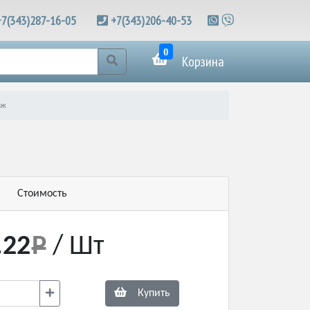
+7(343)287-16-05
+7(343)206-40-53
0
Корзина
рж
Стоимость
.22
/ Шт
Купить