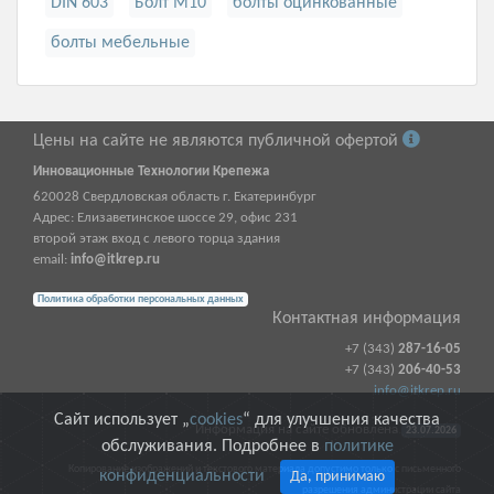
DIN 603
Болт М10
болты оцинкованные
болты мебельные
Цены на сайте не являются публичной офертой
Инновационные Технологии Крепежа
620028
Свердловская область г.
Екатеринбург
Адрес:
Елизаветинское шоссе 29, офис 231
второй этаж вход с левого торца здания
email:
info@itkrep.ru
Политика обработки персональных данных
Контактная информация
+7 (343)
287-16-05
+7 (343)
206-40-53
info@itkrep.ru
Сайт использует „
cookies
“ для улучшения качества
Информация на сайте обновлена
23.07.2026
обслуживания. Подробнее в
политике
Копирование изображений и текстового материала допустимо только с письменного
конфиденциальности
Да, принимаю
разрешения администрации сайта