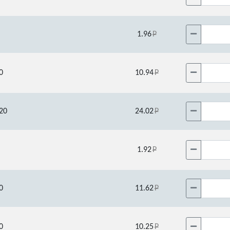
1.96
0
10.94
20
24.02
1.92
0
11.62
0
10.25