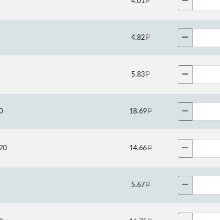
4.01
4.82
5.83
0
18.69
20
14.66
5.67