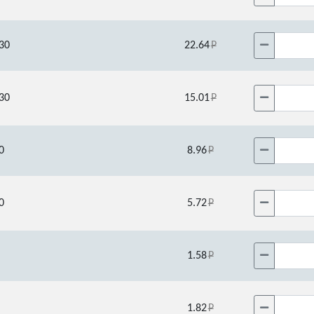
30
22.64
30
15.01
0
8.96
0
5.72
1.58
1.82