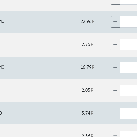
40
22.96
2.75
40
16.79
2.05
0
5.74
2.56