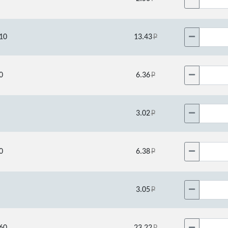
10
13.43
0
6.36
3.02
0
6.38
3.05