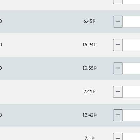
0
6.45
0
15.94
0
10.55
2.41
0
12.42
7.1