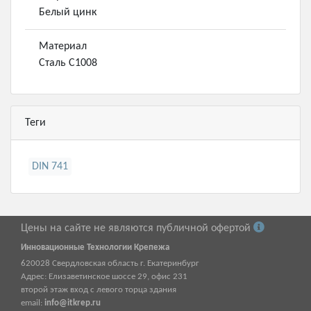
Белый цинк
Материал
Сталь С1008
Теги
DIN 741
Цены на сайте не являются публичной офертой
Инновационные Технологии Крепежа
620028
Свердловская область г.
Екатеринбург
Адрес:
Елизаветинское шоссе 29, офис 231
второй этаж вход с левого торца здания
email:
info@itkrep.ru