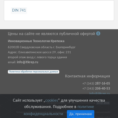
DIN 741
Цены на сайте не являются публичной офертой
Инновационные Технологии Крепежа
620028
Свердловская область г.
Екатеринбург
Адрес:
Елизаветинское шоссе 29, офис 231
второй этаж вход с левого торца здания
email:
info@itkrep.ru
Политика обработки персональных данных
Контактная информация
+7 (343)
287-16-05
+7 (343)
206-40-53
info@itkrep.ru
Сайт использует „
cookies
“ для улучшения качества
Информация на сайте обновлена
23.07.2026
обслуживания. Подробнее в
политике
Копирование изображений и текстового материала допустимо только с письменного
конфиденциальности
Да, принимаю
разрешения администрации сайта