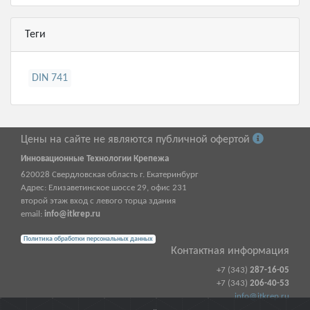
Теги
DIN 741
Цены на сайте не являются публичной офертой
Инновационные Технологии Крепежа
620028
Свердловская область г.
Екатеринбург
Адрес:
Елизаветинское шоссе 29, офис 231
второй этаж вход с левого торца здания
email:
info@itkrep.ru
Политика обработки персональных данных
Контактная информация
+7 (343)
287-16-05
+7 (343)
206-40-53
info@itkrep.ru