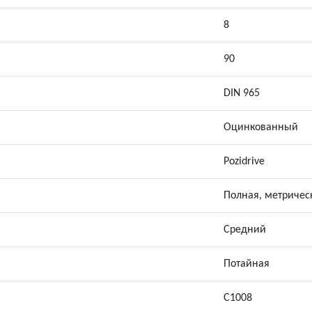
8
90
DIN 965
Оцинкованный
Pozidrive
Полная, метричес
Средний
Потайная
С1008