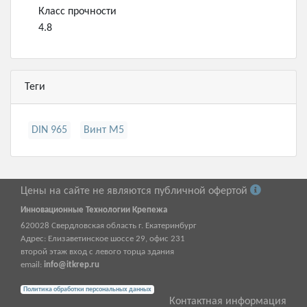
Класс прочности
4.8
Теги
DIN 965
Винт М5
Цены на сайте не являются публичной офертой
Инновационные Технологии Крепежа
620028
Свердловская область г.
Екатеринбург
Адрес:
Елизаветинское шоссе 29, офис 231
второй этаж вход с левого торца здания
email:
info@itkrep.ru
Политика обработки персональных данных
Контактная информация