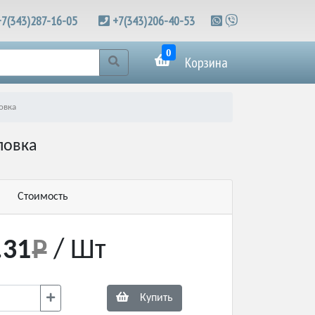
+7(343)287-16-05
+7(343)206-40-53
0
Корзина
овка
ловка
Стоимость
.31
/ Шт
Купить