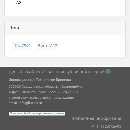
А2
Теги
DIN 7991
Винт М12
Цены на сайте не являются публичной офертой
Инновационные Технологии Крепежа
620028
Свердловская область г.
Екатеринбург
Адрес:
Елизаветинское шоссе 29, офис 231
второй этаж вход с левого торца здания
email:
info@itkrep.ru
Политика обработки персональных данных
Контактная информация
+7 (343)
287-16-05