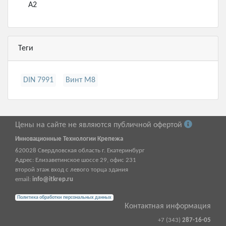
А2
Теги
DIN 7991
Винт М8
Цены на сайте не являются публичной офертой
Инновационные Технологии Крепежа
620028
Свердловская область г.
Екатеринбург
Адрес:
Елизаветинское шоссе 29, офис 231
второй этаж вход с левого торца здания
email:
info@itkrep.ru
Политика обработки персональных данных
Контактная информация
+7 (343)
287-16-05