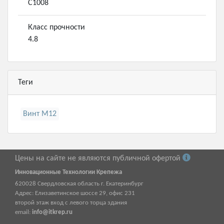
С1008
Класс прочности
4.8
Теги
Винт М12
Цены на сайте не являются публичной офертой
Инновационные Технологии Крепежа
620028
Свердловская область г.
Екатеринбург
Адрес:
Елизаветинское шоссе 29, офис 231
второй этаж вход с левого торца здания
email:
info@itkrep.ru